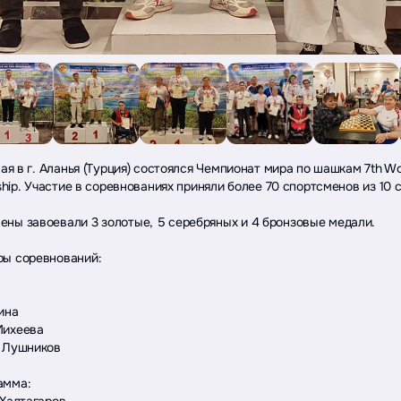
мая в г. Аланья (Турция) состоялся Чемпионат мира по шашкам 7th Wo
nship. Участие в соревнованиях приняли более 70 спортсменов из 10 
ены завоевали 3 золотые, 5 серебряных и 4 бронзовые медали.
ры соревнований:
ина
Михеева
р Лушников
амма:
 Халтагаров