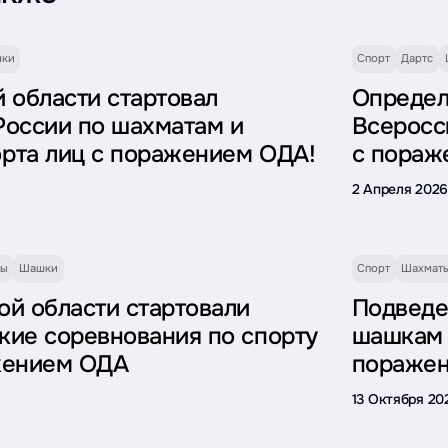
ки
Спорт
Дартс
 области стартовал
Определ
России по шахматам и
Всеросс
рта лиц с поражением ОДА!
с пораж
2 Апреля 202
ты
Шашки
Спорт
Шахмат
ой области стартовали
Подведе
кие соревнования по спорту
шашкам 
жением ОДА
пораже
13 Октября 20