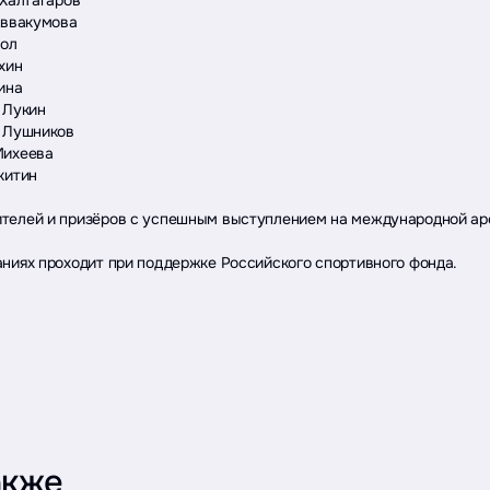
Аввакумова
кол
хин
ина
 Лукин
р Лушников
Михеева
китин
телей и призёров с успешным выступлением на международной ар
аниях проходит при поддержке Российского спортивного фонда.
акже