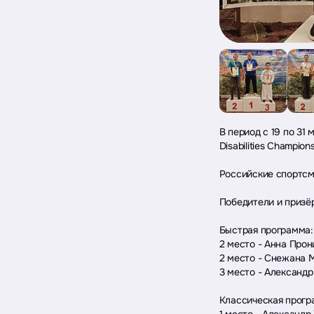
В период с 19 по 31 
Disabilities Champio
Российские спортсм
Победители и призё
Быстрая программа:
2 место - Анна Прон
2 место - Снежана 
3 место - Александ
Классическая прогр
1 место - Александр