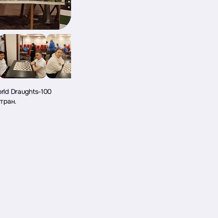
rld Draughts-100
стран.