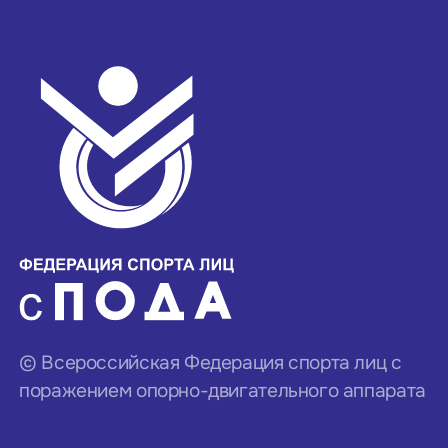
© Всероссийская Федерация спорта лиц с
поражением опорно-двигательного аппарата