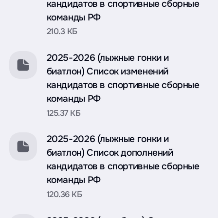
кандидатов в спортивные сборные
команды РФ
210.3 КБ
2025-2026 (лыжные гонки и
биатлон) Список изменений
кандидатов в спортивные сборные
команды РФ
125.37 КБ
2025-2026 (лыжные гонки и
биатлон) Список дополнений
кандидатов в спортивные сборные
команды РФ
120.36 КБ