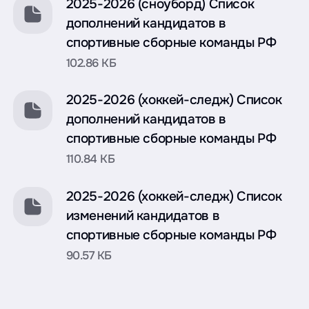
2025-2026 (сноуборд) Список
дополнений кандидатов в
спортивные сборные команды РФ
102.86 КБ
2025-2026 (хоккей-следж) Список
дополнений кандидатов в
спортивные сборные команды РФ
110.84 КБ
2025-2026 (хоккей-следж) Список
изменений кандидатов в
спортивные сборные команды РФ
90.57 КБ