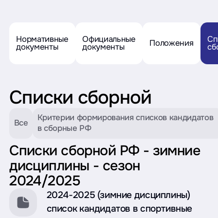
Нормативные
Официальные
Сп
Положения
документы
документы
сб
Списки сборной
Критерии формирования списков кандидатов
Все
в сборные РФ
Списки сборной РФ - зимние
дисциплины - сезон
2024/2025
2024-2025 (зимние дисциплины)
список кандидатов в спортивные