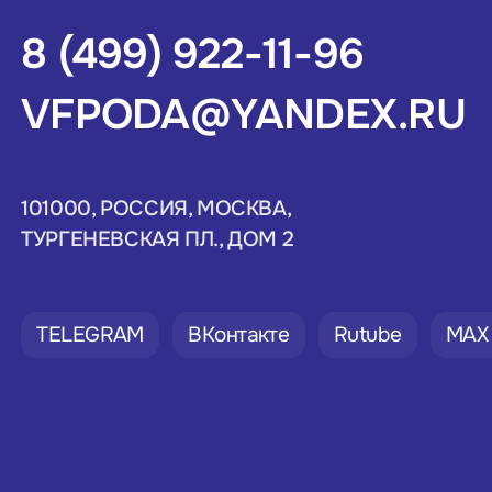
8 (499) 922-11-96
VFPODA@YANDEX.RU
101000, РОССИЯ, МОСКВА,
ТУРГЕНЕВСКАЯ ПЛ., ДОМ 2
TELEGRAM
ВКонтакте
Rutube
MAX