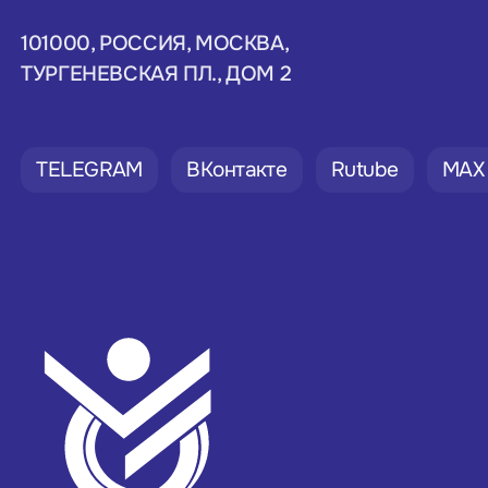
101000, РОССИЯ, МОСКВА,
ТУРГЕНЕВСКАЯ ПЛ., ДОМ 2
TELEGRAM
ВКонтакте
Rutube
MAX