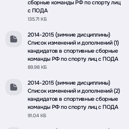
сборные команды РФ по спорту лиц
с ПОДА
135.71 КБ
2014-2015 (зимние дисциплины)
Список изменений и дополнений (1)
кандидатов в спортивные сборные
команды РФ по спорту лиц с ПОДА
89.98 КБ
2014-2015 (зимние дисциплины)
Список изменений и дополнений (2)
кандидатов в спортивные сборные
команды РФ по спорту лиц с ПОДА
91.04 КБ