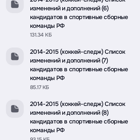
изменений и дополнений (6)
кандидатов в спортивные сборные
команды РФ
131.34 КБ
2014-2015 (хоккей-следж) Список
изменений и дополнений (7)
кандидатов в спортивные сборные
команды РФ
85.17 КБ
2014-2015 (хоккей-следж) Список
изменений и дополнений (8)
кандидатов в спортивные сборные
команды РФ
93.15 КБ