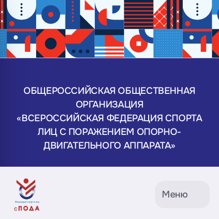
ОБЩЕРОССИЙСКАЯ ОБЩЕСТВЕННАЯ
ОРГАНИЗАЦИЯ
«ВСЕРОССИЙСКАЯ ФЕДЕРАЦИЯ СПОРТА
ЛИЦ С ПОРАЖЕНИЕМ ОПОРНО-
ДВИГАТЕЛЬНОГО АППАРАТА»
Меню