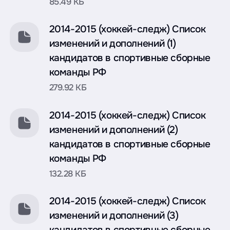
85.49 КБ
2014-2015 (хоккей-следж) Список
изменений и дополнений (1)
кандидатов в спортивные сборные
команды РФ
279.92 КБ
2014-2015 (хоккей-следж) Список
изменений и дополнений (2)
кандидатов в спортивные сборные
команды РФ
132.28 КБ
2014-2015 (хоккей-следж) Список
изменений и дополнений (3)
кандидатов в спортивные сборные