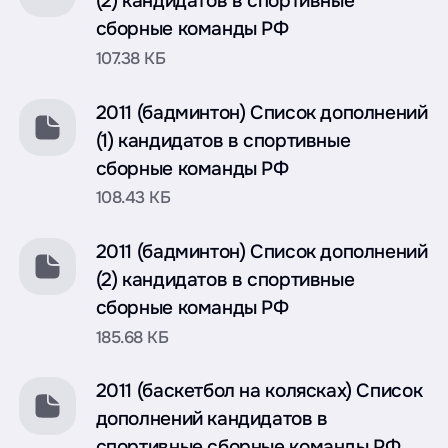
(2) кандидатов в спортивные
сборные команды РФ
107.38 КБ
2011 (бадминтон) Список дополнений
(1) кандидатов в спортивные
сборные команды РФ
108.43 КБ
2011 (бадминтон) Список дополнений
(2) кандидатов в спортивные
сборные команды РФ
185.68 КБ
2011 (баскетбол на колясках) Список
дополнений кандидатов в
спортивные сборные команды РФ