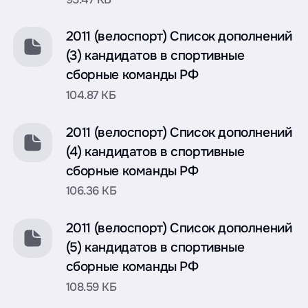
2011 (велоспорт) Список дополнений
(3) кандидатов в спортивные
сборные команды РФ
104.87 КБ
2011 (велоспорт) Список дополнений
(4) кандидатов в спортивные
сборные команды РФ
106.36 КБ
2011 (велоспорт) Список дополнений
(5) кандидатов в спортивные
сборные команды РФ
108.59 КБ