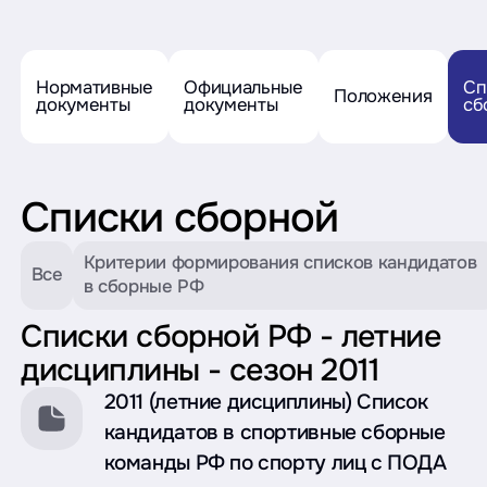
Нормативные
Официальные
Сп
Положения
документы
документы
сб
Списки сборной
Критерии формирования списков кандидатов
Все
в сборные РФ
Списки сборной РФ - летние
дисциплины - сезон 2011
2011 (летние дисциплины) Список
кандидатов в спортивные сборные
команды РФ по спорту лиц с ПОДА