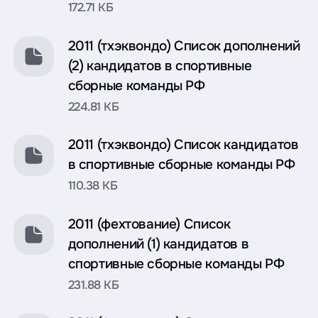
172.71 КБ
2011 (тхэквондо) Список дополнений
(2) кандидатов в спортивные
сборные команды РФ
224.81 КБ
2011 (тхэквондо) Список кандидатов
в спортивные сборные команды РФ
110.38 КБ
2011 (фехтование) Список
дополнений (1) кандидатов в
спортивные сборные команды РФ
231.88 КБ