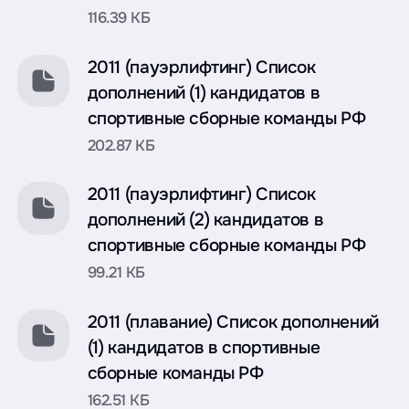
116.39 КБ
2011 (пауэрлифтинг) Список
дополнений (1) кандидатов в
спортивные сборные команды РФ
202.87 КБ
2011 (пауэрлифтинг) Список
дополнений (2) кандидатов в
спортивные сборные команды РФ
99.21 КБ
2011 (плавание) Список дополнений
(1) кандидатов в спортивные
сборные команды РФ
162.51 КБ