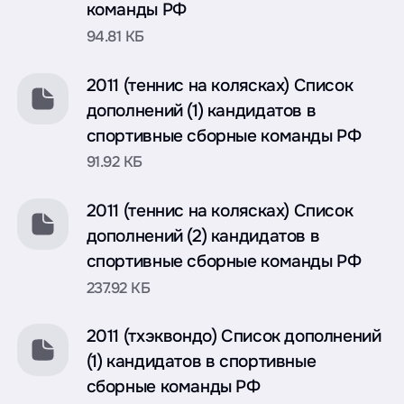
команды РФ
94.81 КБ
2011 (теннис на колясках) Список
дополнений (1) кандидатов в
спортивные сборные команды РФ
91.92 КБ
2011 (теннис на колясках) Список
дополнений (2) кандидатов в
спортивные сборные команды РФ
237.92 КБ
2011 (тхэквондо) Список дополнений
(1) кандидатов в спортивные
сборные команды РФ