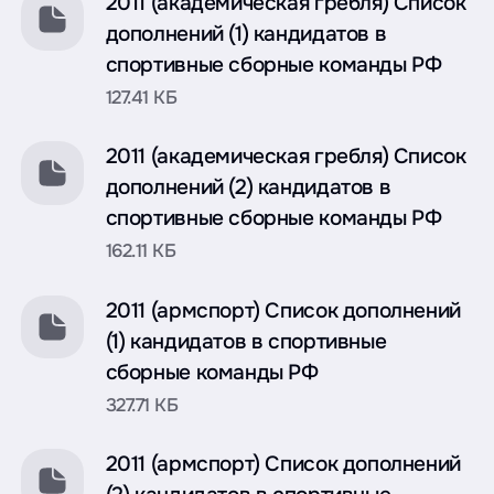
2011 (академическая гребля) Список
дополнений (1) кандидатов в
спортивные сборные команды РФ
127.41 КБ
2011 (академическая гребля) Список
дополнений (2) кандидатов в
спортивные сборные команды РФ
162.11 КБ
2011 (армспорт) Список дополнений
(1) кандидатов в спортивные
сборные команды РФ
327.71 КБ
2011 (армспорт) Список дополнений