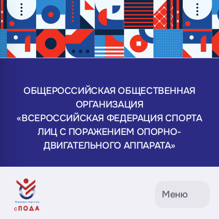
ОБЩЕРОССИЙСКАЯ ОБЩЕСТВЕННАЯ
ОРГАНИЗАЦИЯ
«ВСЕРОССИЙСКАЯ ФЕДЕРАЦИЯ СПОРТА
ЛИЦ С ПОРАЖЕНИЕМ ОПОРНО-
ДВИГАТЕЛЬНОГО АППАРАТА»
Меню