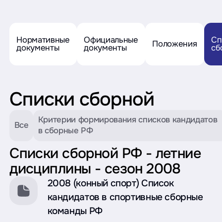
Нормативные
Официальные
Сп
Положения
документы
документы
сб
Списки сборной
Критерии формирования списков кандидатов
Все
в сборные РФ
Списки сборной РФ - летние
дисциплины - сезон 2008
2008 (конный спорт) Список
кандидатов в спортивные сборные
команды РФ