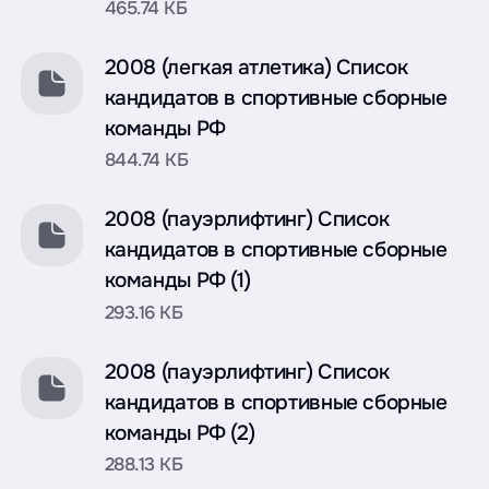
465.74 КБ
2008 (легкая атлетика) Список
кандидатов в спортивные сборные
команды РФ
844.74 КБ
2008 (пауэрлифтинг) Список
кандидатов в спортивные сборные
команды РФ (1)
293.16 КБ
2008 (пауэрлифтинг) Список
кандидатов в спортивные сборные
команды РФ (2)
288.13 КБ