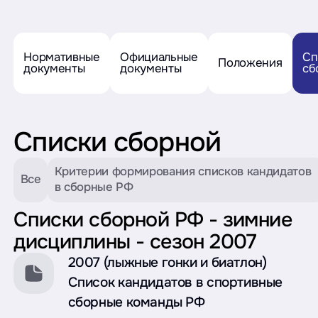
Нормативные
Официальные
Сп
Положения
документы
документы
сб
Списки сборной
Критерии формирования списков кандидатов
Все
в сборные РФ
Списки сборной РФ - зимние
дисциплины - сезон 2007
2007 (лыжные гонки и биатлон)
Список кандидатов в спортивные
сборные команды РФ