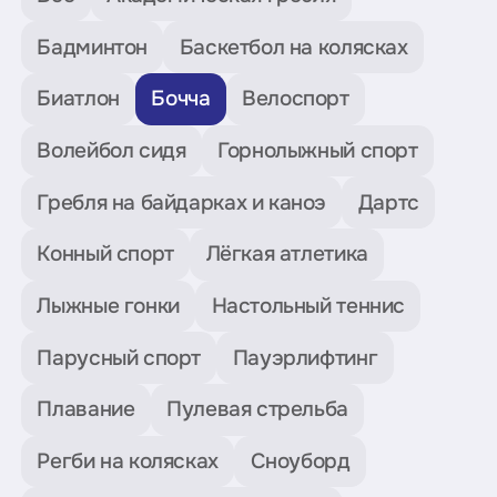
Бадминтон
Баскетбол на колясках
Биатлон
Бочча
Велоспорт
Волейбол сидя
Горнолыжный спорт
Гребля на байдарках и каноэ
Дартс
Конный спорт
Лёгкая атлетика
Лыжные гонки
Настольный теннис
Парусный спорт
Пауэрлифтинг
Плавание
Пулевая стрельба
Регби на колясках
Сноуборд