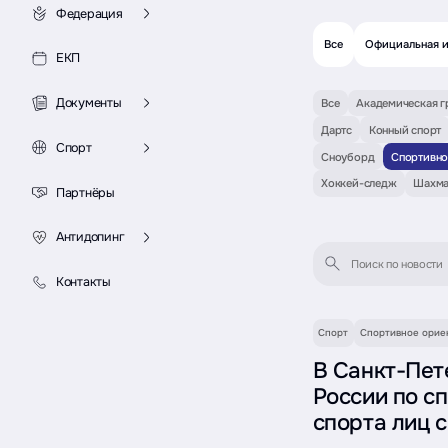
Федерация
Все
Официальная 
ЕКП
Документы
Все
Академическая г
Дартс
Конный спорт
Спорт
Сноуборд
Спортивно
Хоккей-следж
Шахма
Партнёры
Антидопинг
Контакты
Спорт
Спортивное орие
В Санкт-Пет
России по с
спорта лиц 