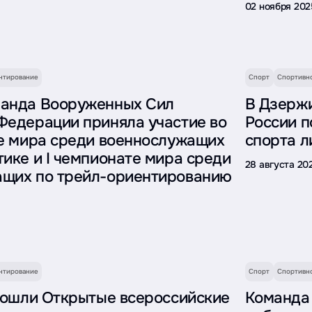
02 ноября 202
нтирование
Спорт
Спортивн
манда Вооруженных Сил
В Дзерж
Федерации приняла участие во
России п
те мира среди военнослужащих
спорта л
тике и I чемпионате мира среди
28 августа 20
ащих по трейл-ориентированию
нтирование
Спорт
Спортивн
прошли Открытые всероссийские
Команда 