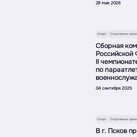
28 мая 2026
Спорт
Спортивное орие
Сборная ко
Российской 
II чемпиона
по параатле
военнослуж
04 сентября 2025
Спорт
Спортивное орие
В г. Псков 