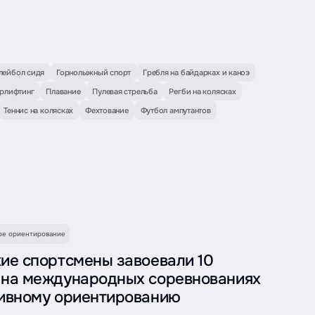
лейбол сидя
Горнолыжный спорт
Гребля на байдарках и каноэ
рлифтинг
Плавание
Пулевая стрельба
Регби на колясках
Теннис на колясках
Фехтование
Футбол ампутантов
ое ориентирование
ие спортсмены завоевали 10
 на международных соревнованиях
тивному ориентированию