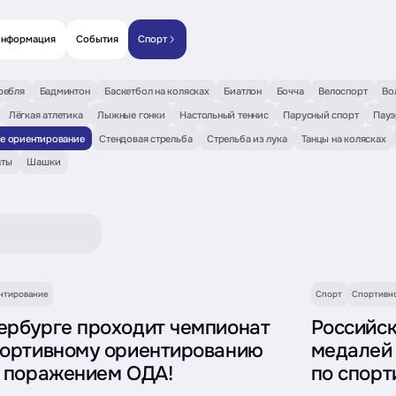
информация
События
Спорт
ребля
Бадминтон
Баскетбол на колясках
Биатлон
Бочча
Велоспорт
Во
Лёгкая атлетика
Лыжные гонки
Настольный теннис
Парусный спорт
Пауэ
е ориентирование
Стендовая стрельба
Стрельба из лука
Танцы на колясках
ты
Шашки
нтирование
Спорт
Спортивн
ербурге проходит чемпионат
Российск
портивному ориентированию
медалей
с поражением ОДА!
по спор