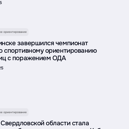
5
ое ориентирование
инске завершился чемпионат
о спортивному ориентированию
иц с поражением ОДА
25
ое ориентирование
Свердловской области стала