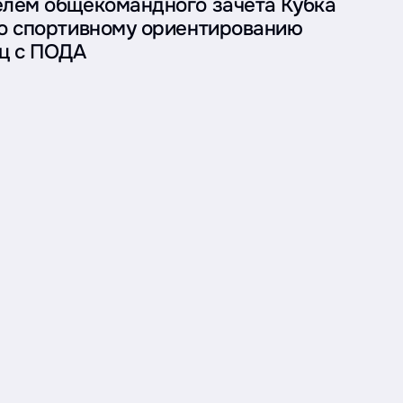
елем общекомандного зачета Кубка
о спортивному ориентированию
ц с ПОДА