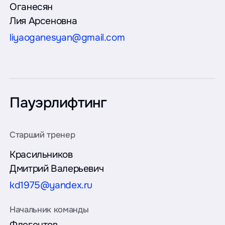
Оганесян
Лия Арсеновна
liyaoganesyan@gmail.com
Пауэрлифтинг
Красильников
Дмитрий Валерьевич
kd1975@yandex.ru
Флегентов