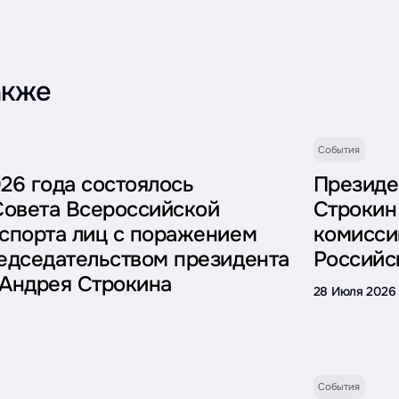
акже
События
026 года состоялось
Президе
Совета Всероссийской
Строкин
спорта лиц с поражением
комисси
едседательством президента
Российс
Андрея Строкина
28 Июля 2026
События