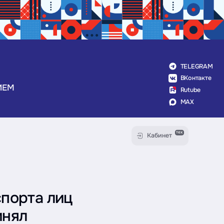
TELEGRAM
ВКонтакте
ИЕМ
Rutube
MAX
тех
Кабинет
порта лиц
инял