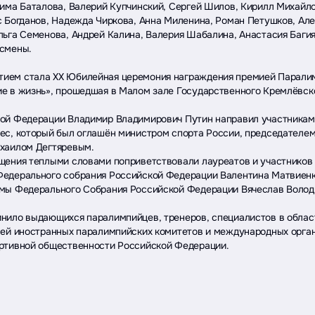
Рима Баталова, Валерий Купчинский, Сергей Шилов, Кирилл Михайл
с Богданов, Надежда Чиркова, Анна Миленина, Роман Петушков, Ал
льга Семенова, Андрей Калина, Валерия Шабалина, Анастасия Багия
смены.
ием стала XX Юбилейная церемония награждения премией Паралим
е в жизнь», прошедшая в Малом зале Государственного Кремлёвско
ой Федерации Владимир Владимирович Путин направил участникам
ес, который был оглашён министром спорта России, председателе
хаилом Дегтяревым.
щения теплыми словами поприветствовали лауреатов и участников
едерального собрания Российской Федерации Валентина Матвиенк
мы Федерального Собрания Российской Федерации Вячеслав Волод
нило выдающихся паралимпийцев, тренеров, специалистов в облас
лей иностранных паралимпийских комитетов и международных орга
ртивной общественности Российской Федерации.