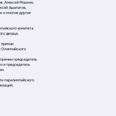
ов, Алексей Мошкин,
ексей Ашапатов,
н и многие другие
пийского комитета
го дворца.
 премии
м Олимпийского
 премии председатель
о и председатель
ин.
ти паралимпийского
низаций,