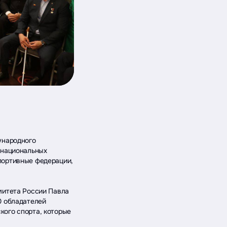
ународного
 национальных
портивные федерации,
митета России Павла
0 обладателей
кого спорта, которые