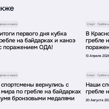
акже
арках и каноэ
Спорт
Гребля н
итоги первого дня кубка
В Красн
ребле на байдарках и каноэ
гребле н
 с поражением ОДА!
пораже
13 Апреля 202
арках и каноэ
Спорт
Гребля н
 спортсмены вернулись с
Наши сп
 мира по гребле на байдарках
гребле н
двумя бронзовыми медалями
20 Августа 20