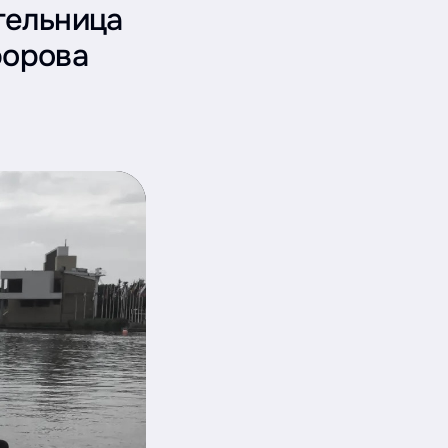
тельница
форова