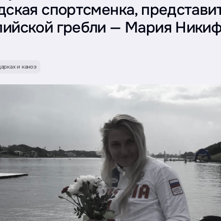
дская спортсменка, представи
ийской гребли — Мария Ники
дарках и каноэ