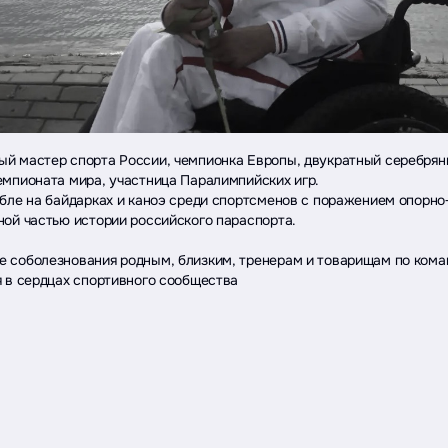
й мастер спорта России, чемпионка Европы, двукратный серебрян
емпионата мира, участница Паралимпийских игр.
ебле на байдарках и каноэ среди спортсменов с поражением опорно
ной частью истории российского параспорта.
 соболезнования родным, близким, тренерам и товарищам по коман
я в сердцах спортивного сообщества