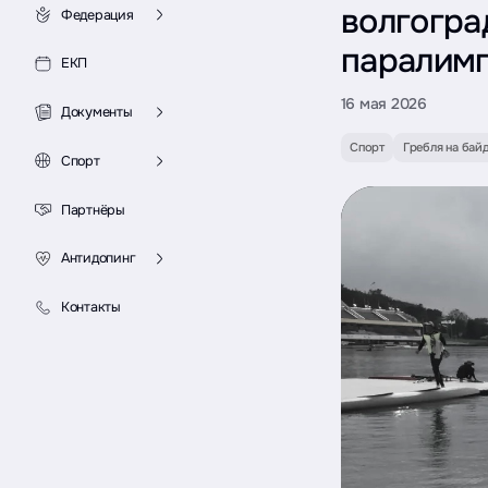
волгогра
Федерация
паралимп
ЕКП
16 мая 2026
Документы
Спорт
Гребля на бай
Спорт
Партнёры
Антидопинг
Контакты