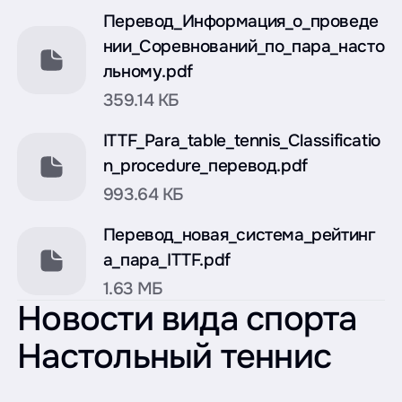
Перевод_Информация_о_проведе
нии_Соревнований_по_пара_насто
льному.pdf
359.14 КБ
ITTF_Para_table_tennis_Classificatio
n_procedure_перевод.pdf
993.64 КБ
Перевод_новая_система_рейтинг
а_пара_ITTF.pdf
1.63 МБ
Новости вида спорта
Настольный теннис