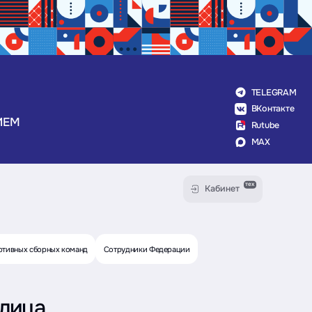
TELEGRAM
ВКонтакте
ИЕМ
Rutube
MAX
тех
Кабинет
ртивных сборных команд
Сотрудники Федерации
 лица