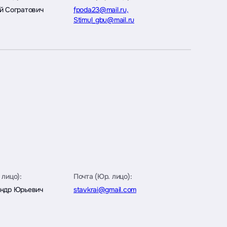
й Согратович
fpoda23@mail.ru,
Stimul_gbu@mail.ru
 лицо):
Почта (Юр. лицо):
андр Юрьевич
stavkrai@gmail.com