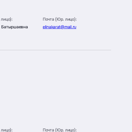
 лицо):
Почта (Юр. лицо):
а Батыршаевна
elinakarat@mail.ru
 лицо):
Почта (Юр. лицо):