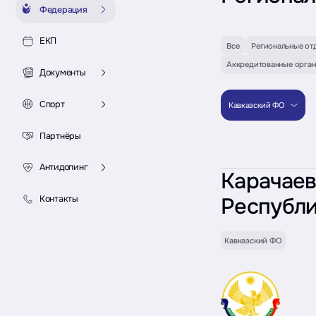
Федерация
ЕКП
Все
Региональные от
Аккредитованные орга
Документы
Спорт
Кавказский ФО
Партнёры
Антидопинг
Карачаев
Республ
Контакты
Кавказский ФО