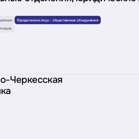
деления
Юридические лица – общественные объединения
низации
о-Черкесская
ика