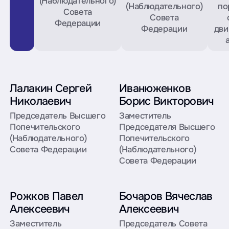
(Наблюдательного)
(Наблюдательного)
по
Совета
Совета
Федерации
Федерации
дви
Лалакин Сергей
Иванюженков
Николаевич
Борис Викторович
Председатель Высшего
Заместитель
Попечительского
Председателя Высшего
(Наблюдательного)
Попечительского
Совета Федерации
(Наблюдательного)
Совета Федерации
Рожков Павел
Бочаров Вячеслав
Алексеевич
Алексеевич
Заместитель
Председатель Совета