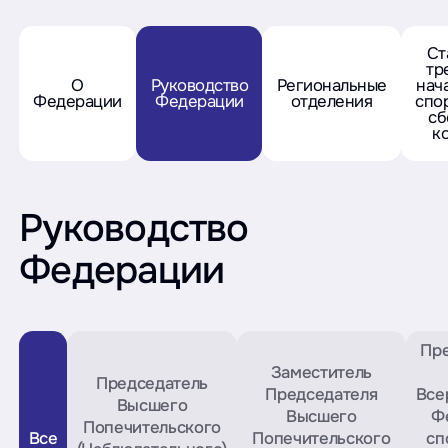
Ст
тр
О
Руководство
Региональные
нач
Федерации
Федерации
отделения
спо
сб
к
Руководство
Федерации
Пр
Заместитель
Председатель
Председателя
Все
Высшего
Высшего
Ф
Попечительского
Все
Попечительского
сп