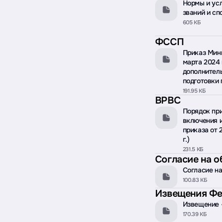
Нормы и усл
званий и сп
605 КБ
ФССП
Приказ Мини
марта 2024 
дополнител
подготовки 
191.95 КБ
ВРВС
Порядок при
включения и
приказа от 2
г.)
231.5 КБ
Согласие на 
Согласие на
100.83 КБ
Извещения Ф
Извещение -
170.39 КБ