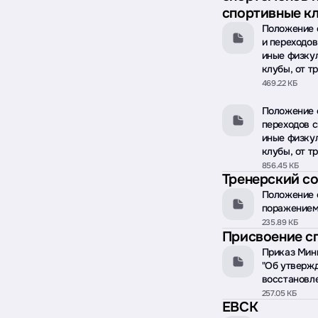
спортивные кл
Положение 
и переходов
иные физку
клубы, от т
469.22 КБ
Положение о
переходов с
иные физку
клубы, от т
856.45 КБ
Тренерский с
Положение о
поражение
235.89 КБ
Присвоение с
Приказ Мини
"Об утвержд
восстановле
257.05 КБ
ЕВСК