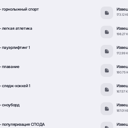
- горнолыжный спорт
Извещ
173.12 К
 легкая атлетика
Извещ
198.27 
 пауэрлифтинг 1
Извещ
172.99 
- плавание
Извещ
180.75 
 следж-хоккей 1
Извещ
167.57 
- сноуборд
Извещ
187.01 К
- популяризация СПОДА
Извещ