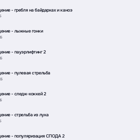
ение - гребля на байдарках и каноэ
Б
ение - лыжные гонки
КБ
ение - пауэрлифтинг 2
КБ
ение - пулевая стрельба
КБ
ение - следж-хоккей 2
КБ
ение - стрельба из лука
Б
ение - популяризация СПОДА 2