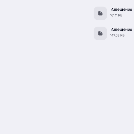
Извещение -
161.11 КБ
Извещение 
147.53 КБ