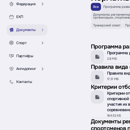
Федерация
Все
Программа разв
Документы регламентир
ЕКП
организации, спортивны
Тренерский совет
Пр
Документы
Спорт
Программа ра
Программа 
Партнёры
2.8 МБ
Правила вида 
Антидопинг
Правила вид
17.31 МБ
Контакты
Критерии отбо
Критерии от
спортивной
участия их 
соревнован
164.52 КБ
Документы ре
спортсменов п