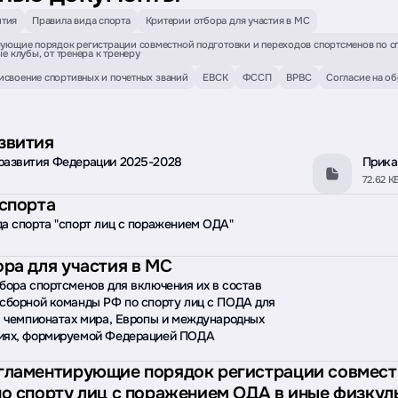
ития
Правила вида спорта
Критерии отбора для участия в МС
ующие порядок регистрации совместной подготовки и переходов спортсменов по с
е клубы, от тренера к тренеру
исвоение спортивных и почетных званий
ЕВСК
ФССП
ВРВС
Согласие на о
звития
развития Федерации 2025-2028
Прика
72.62 К
спорта
а спорта "спорт лиц с поражением ОДА"
ра для участия в МС
бора спортсменов для включения их в состав
 сборной команды РФ по спорту лиц с ПОДА для
в чемпионатах мира, Европы и международных
иях, формируемой Федерацией ПОДА
гламентирующие порядок регистрации совмест
о спорту лиц с поражением ОДА в иные физкул