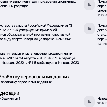
овия их выполнения для присвоения спортивных
Прика
ортивных разрядов
апрел
спорт
252.3 
стерства спорта Российской Федерации от 13
Прика
г. № 271 "Об утверждении примерной
декаб
ьной образовательной программы спортивной
станд
по виду спорта "спорт лиц с поражением ОДА"
пораж
11.31 МБ
знания видов спорта, спортивных дисциплин и
х в ВРВС от 24 августа 2018 г. № 739, в редакции
1 февраля 2022 г. № 115 (действует с 1 января 2023
обработку персональных данных
 обработку персональных данных
едерации
 бадминтон 1
Извещ
163.17 К