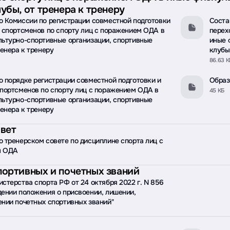
убы, от тренера к тренеру
о Комиссии по регистрации совместной подготовки
Соста
 спортсменов по спорту лиц с поражением ОДА в
перех
льтурно-спортивные организации, спортивные
иные 
ренера к тренеру
клубы
86.63 К
 порядке регистрации совместной подготовки и
Образ
портсменов по спорту лиц с поражением ОДА в
45 КБ
льтурно-спортивные организации, спортивные
ренера к тренеру
овет
 тренерском совете по дисциплине спорта лиц с
м ОДА
портивных и почетных званий
стерства спорта РФ от 24 октября 2022 г. N 856
ении положения о присвоении, лишении,
нии почетных спортивных званий"