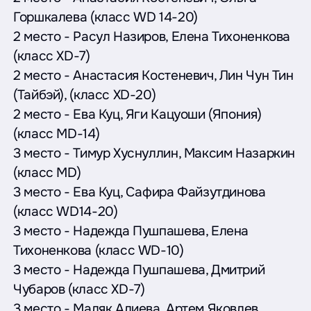
Горшкалева (класс WD 14-20)
2 место - Расул Назиров, Елена Тихоненкова
(класс XD-7)
2 место - Анастасия Костеневич, Лин Чун Тин
(Тайбэй), (класс XD-20)
2 место - Ева Куц, Яги Кацуоши (Япония)
(класс MD-14)
3 место - Тимур Хуснуллин, Максим Назаркин
(класс MD)
3 место - Ева Куц, Сафира Файзутдинова
(класс WD14-20)
3 место - Надежда Пушпашева, Елена
Тихоненкова (класс WD-10)
3 место - Надежда Пушпашева, Дмитрий
Чубаров (класс XD-7)
3 место - Маляк Алиева, Артем Яковлев