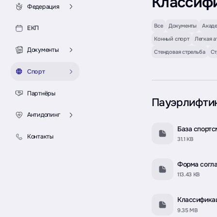
Классиф
Федерация
Все
Документы
Акаде
ЕКП
Конный спорт
Легкая а
Документы
Стендовая стрельба
Ст
Спорт
Партнёры
Пауэрлифти
Антидопинг
База спортсм
Контакты
31.1 KB
Форма согла
113.43 KB
Классификац
9.35 MB