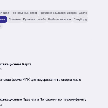
ол сидя
Горнолыжный спорт
Гребля на байдарках и каноэ
Дартс
тинг
Плавание
Пулевая стрельба
Регби на колясках
Сноуборд
ж
ификационная Карта
KB
инская форма МПК для пауэрлифтинга спорта лиц с
ификационные Правила и Положения по пауэрлифтингу
KB