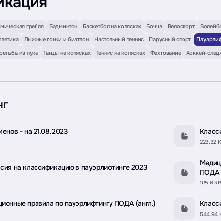
икация
мическая гребля
Бадминтон
Баскетбол на колясках
Бочча
Велоспорт
Волейб
тлетика
Лыжные гонки и биатлон
Настольный теннис
Парусный спорт
Пауэрлиф
рельба из лука
Танцы на колясках
Теннис на колясках
Фехтование
Хоккей-след
нг
енов - на 21.08.2023
Класс
223.32 
Медиц
сия на классификацию в пауэрлифтинге 2023
ПОДА
105.6 KB
ионные правила по пауэрлифтингу ПОДА (англ.)
Класс
544.94 