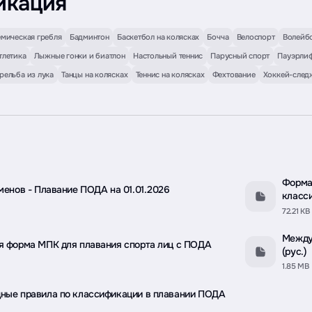
икация
мическая гребля
Бадминтон
Баскетбол на колясках
Бочча
Велоспорт
Волейб
тлетика
Лыжные гонки и биатлон
Настольный теннис
Парусный спорт
Пауэрлиф
рельба из лука
Танцы на колясках
Теннис на колясках
Фехтование
Хоккей-след
Форма
менов - Плавание ПОДА на 01.01.2026
класс
72.21 KB
Между
 форма МПК для плавания спорта лиц с ПОДА
(рус.)
1.85 MB
ные правила по классификации в плавании ПОДА