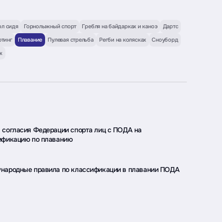
ол сидя
Горнолыжный спорт
Гребля на байдарках и каноэ
Дартс
тинг
Плавание
Пулевая стрельба
Регби на колясках
Сноуборд
ж
 согласия Федерации спорта лиц с ПОДА на
ификацию по плаванию
народные правила по классификации в плавании ПОДА