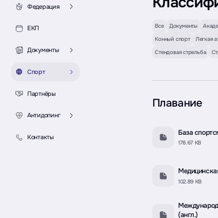
Классиф
Федерация
Все
Документы
Акаде
ЕКП
Конный спорт
Легкая а
Документы
Стендовая стрельба
Ст
Спорт
Партнёры
Плавание
Антидопинг
База спортс
Контакты
178.67 KB
Медицинская
102.89 KB
Международ
(англ.)