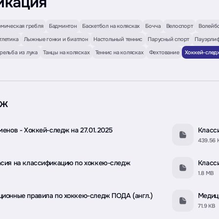
икация
мическая гребля
Бадминтон
Баскетбол на колясках
Бочча
Велоспорт
Волейб
тлетика
Лыжные гонки и биатлон
Настольный теннис
Парусный спорт
Пауэрлиф
рельба из лука
Танцы на колясках
Теннис на колясках
Фехтование
Хоккей-след
дж
менов - Хоккей-следж на 27.01.2025
Класс
439.56 
сия на классификацию по хоккею-следж
Класс
1.8 MB
ионные правила по хоккею-следж ПОДА (англ.)
Медиц
71.9 KB