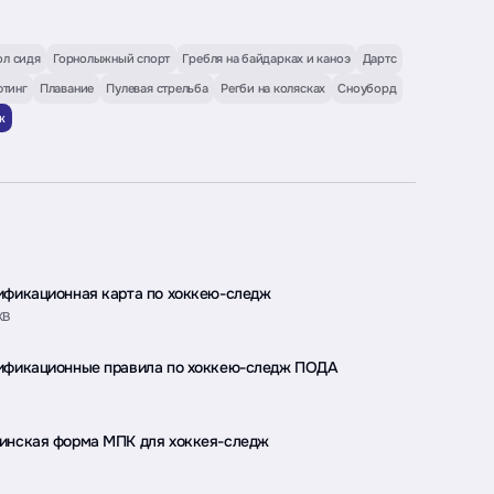
ол сидя
Горнолыжный спорт
Гребля на байдарках и каноэ
Дартс
тинг
Плавание
Пулевая стрельба
Регби на колясках
Сноуборд
ж
ификационная карта по хоккею-следж
KB
ификационные правила по хоккею-следж ПОДА
инская форма МПК для хоккея-следж