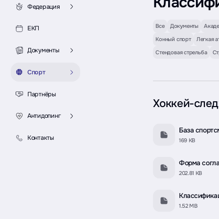
Классиф
Федерация
Все
Документы
Акаде
ЕКП
Конный спорт
Легкая а
Документы
Стендовая стрельба
Ст
Спорт
Партнёры
Хоккей-сле
Антидопинг
База спортс
Контакты
169 KB
Форма согла
202.81 KB
Классификац
1.52 MB