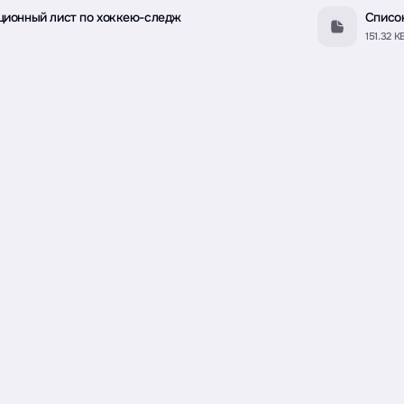
ионный лист по хоккею-следж
Списо
151.32 K